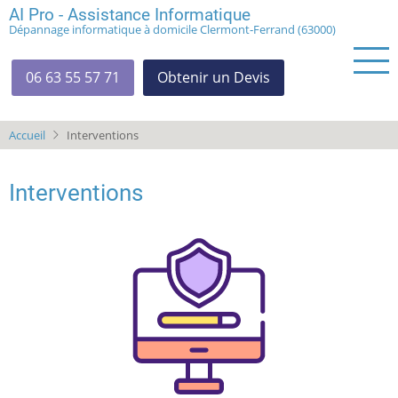
Aller
AI Pro - Assistance Informatique
Dépannage informatique à domicile Clermont‑Ferrand (63000)
au
contenu
principal
06 63 55 57 71
Obtenir un Devis
Accueil
Interventions
Interventions